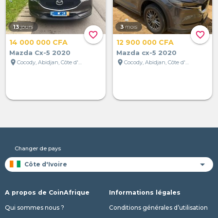
13
jours
3
mois
favorite_border
favorite_border
14 000 000 CFA
12 900 000 CFA
Mazda Cx-5 2020
Mazda cx-5 2020
location_on
location_on
Cocody, Abidjan, Côte d'Ivoire
Cocody, Abidjan, Côte d'Ivoire
Changer de pays
A propos de CoinAfrique
Informations légales
Qui sommes nous ?
Conditions générales d’utilisation