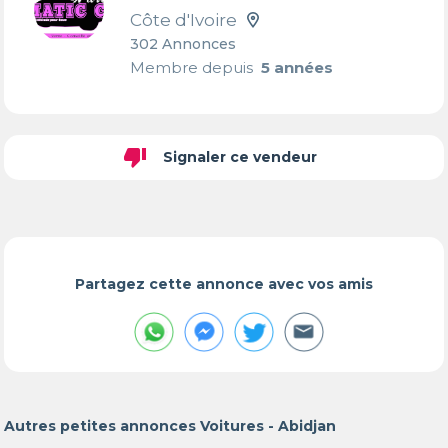
Côte d'Ivoire
302 Annonces
Membre depuis
5 années
thumb_down
Signaler ce vendeur
Partagez cette annonce avec vos amis
Autres petites annonces Voitures - Abidjan