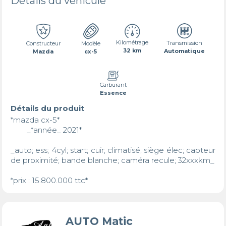
Détails du véhicule
Kilométrage
Transmission
Constructeur
Modèle
32 km
Automatique
Mazda
cx-5
Carburant
Essence
Détails du produit
*mazda cx-5*

        _*année_ 2021*

_auto; ess; 4cyl; start; cuir; climatisé; siège élec; capteur 
de proximité; bande blanche; caméra recule; 32xxxkm_

*prix : 15.800.000 ttc*
AUTO Matic