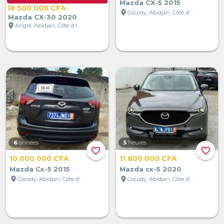
Mazda CX-5 2015
18 500 000 CFA
location_on
Cocody, Abidjan, Côte d'Ivoire
Mazda CX-30 2020
location_on
Angré, Abidjan, Côte d'Ivoire
6
années
5
heures
favorite_border
favorite_border
10 000 000 CFA
11 800 000 CFA
Mazda Cx-5 2015
Mazda cx-5 2020
location_on
location_on
Cocody, Abidjan, Côte d'Ivoire
Cocody, Abidjan, Côte d'Ivoire