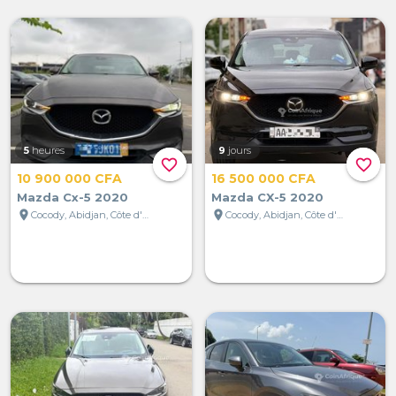
5
heures
9
jours
favorite_border
favorite_border
10 900 000 CFA
16 500 000 CFA
Mazda Cx-5 2020
Mazda CX-5 2020
location_on
location_on
Cocody, Abidjan, Côte d'Ivoire
Cocody, Abidjan, Côte d'Ivoire