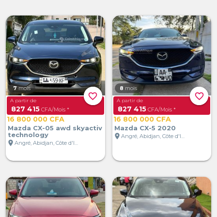
7
mois
8
mois
favorite_border
favorite_border
A partir de
A partir de
827 415
827 415
CFA/Mois *
CFA/Mois *
16 800 000 CFA
16 800 000 CFA
Mazda CX-05 awd skyactiv
Mazda CX-5 2020
technology
location_on
Angré, Abidjan, Côte d'Ivoire
location_on
Angré, Abidjan, Côte d'Ivoire