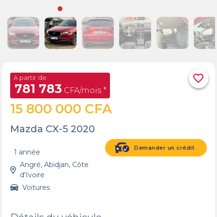
favorite_border
A partir de
781 783
CFA/mois *
15 800 000 CFA
Mazda CX-5 2020
Demander un crédit
1 année
Angré, Abidjan, Côte
d'Ivoire
Voitures