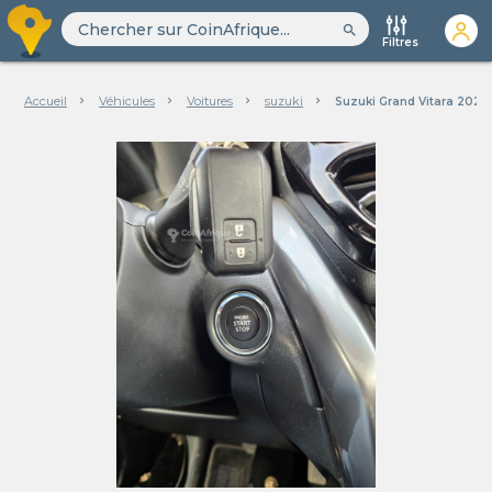
search
Filtres
Accueil
Véhicules
Voitures
suzuki
Suzuki Grand Vitara 2024