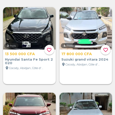
3
mois
4
mois
favorite_border
favorite_border
13 500 000 CFA
17 800 000 CFA
Hyundai Santa Fe Sport 2
Suzuki grand vitara 2024
020
location_on
Cocody, Abidjan, Côte d'Ivoire
location_on
Cocody, Abidjan, Côte d'Ivoire