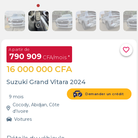
favorite_border
A partir de
790 909
CFA/mois *
16 000 000 CFA
Suzuki Grand Vitara 2024
Demander un crédit
9 mois
Cocody, Abidjan, Côte
d'Ivoire
Voitures