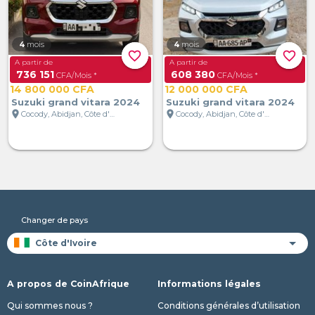
4
mois
4
mois
favorite_border
favorite_border
A partir de
A partir de
736 151
608 380
CFA/Mois *
CFA/Mois *
14 800 000 CFA
12 000 000 CFA
Suzuki grand vitara 2024
Suzuki grand vitara 2024
location_on
location_on
Cocody, Abidjan, Côte d'Ivoire
Cocody, Abidjan, Côte d'Ivoire
Changer de pays
A propos de CoinAfrique
Informations légales
Qui sommes nous ?
Conditions générales d’utilisation