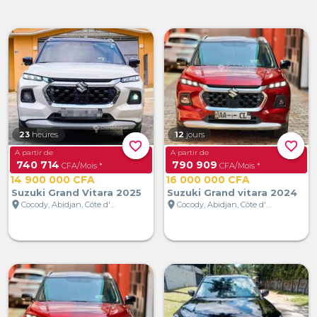
23
heures
12
jours
favorite_border
favorite_border
A partir de
A partir de
740 714
790 909
CFA/Mois *
CFA/Mois *
14 900 000 CFA
16 000 000 CFA
Suzuki Grand Vitara 2025
Suzuki Grand vitara 2024
location_on
location_on
Cocody, Abidjan, Côte d'Ivoire
Cocody, Abidjan, Côte d'Ivoire