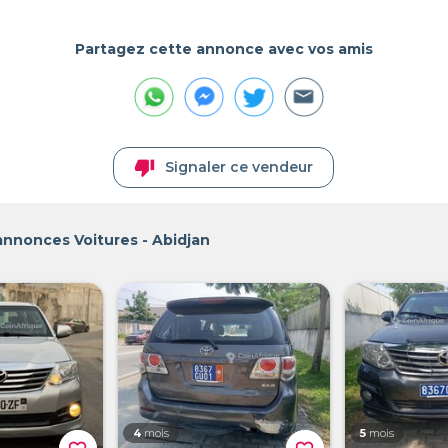
Partagez cette annonce avec vos amis
thumb_down
Signaler ce vendeur
annonces Voitures - Abidjan
4
mois
5
mois