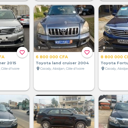
7
mois
9
mois
favorite_border
favorite_border
FA
6 800 000 CFA
8 800 000 C
ner 2015
Toyota land cruiser 2004
Toyota Fortu
location_on
location_on
 Côte d'Ivoire
Cocody, Abidjan, Côte d'Ivoire
Cocody, Abidjan