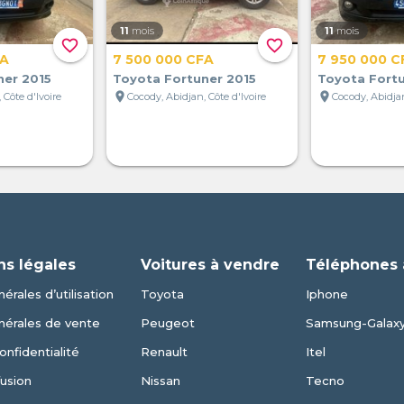
11
mois
11
mois
favorite_border
favorite_border
FA
7 500 000 CFA
7 950 000 C
ner 2015
Toyota Fortuner 2015
Toyota Fortu
location_on
location_on
 Côte d'Ivoire
Cocody, Abidjan, Côte d'Ivoire
Cocody, Abidjan
ns légales
Voitures à vendre
Téléphones 
érales d’utilisation
Toyota
Iphone
nérales de vente
Peugeot
Samsung-Galax
onfidentialité
Renault
Itel
fusion
Nissan
Tecno