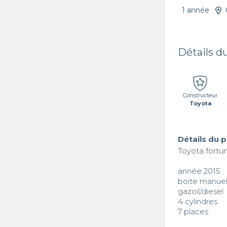
1 année
Détails d
Constructeur
Toyota
Détails du 
Toyota fortun
année 2015

boite manuell
gazoil/diesel

4 cylindres 

7 places