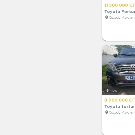
11 500 000 C
Toyota Fortu
location_on
Cocody, Abidjan,
5
mois
8 900 000 C
Toyota fortu
location_on
Cocody, Abidjan,