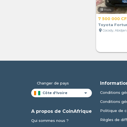
11
mois
7 500 000 C
Toyota Fortu
location_on
Cocody, Abidjan,
Informatio
Changer de pays
Conditions gén
Conditions gé
Politique de c
A propos de CoinAfrique
Règles de dif
Qui sommes nous ?