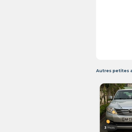
Autres petites 
3
mois