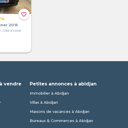
favorite_border
FA
ner 2015
, Côte d'Ivoire
à vendre
Petites annonces à abidjan
Immobilier à Abidjan
y
Villas à Abidjan
Maisons de vacances à Abidjan
Bureaux & Commerces à Abidjan