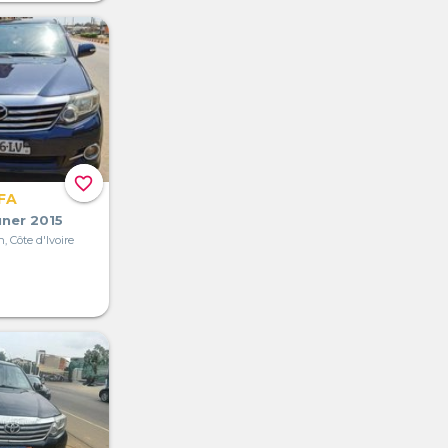
favorite_border
FA
ner 2015
, Côte d'Ivoire