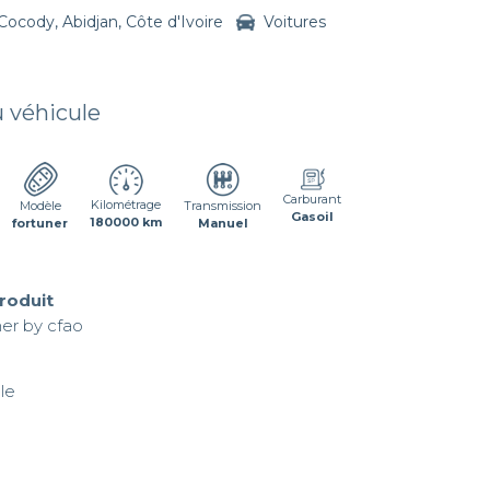
Cocody, Abidjan, Côte d'Ivoire
Voitures
u véhicule
Carburant
Kilométrage
Transmission
Modèle
Gasoil
180000 km
Manuel
fortuner
produit
er by cfao

e
