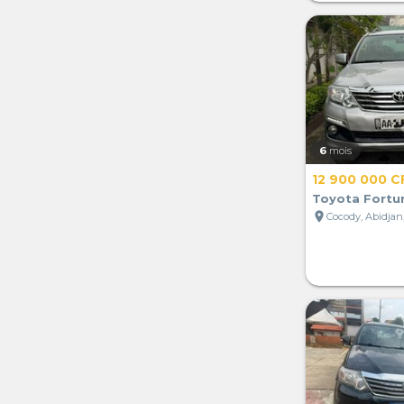
6
mois
12 900 000 C
Toyota Fortu
location_on
Cocody, Abidjan,