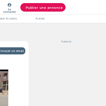
account_circle
Publier une annonce
Se
connecter
son & Loisirs
Autres
Publicité
Envoyer un email