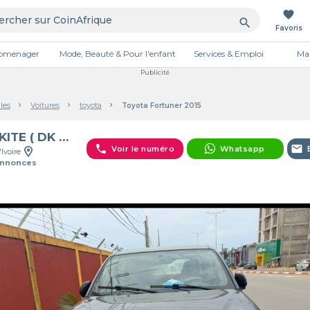
favorite
search
Favoris
tromenager
Mode, Beauté & Pour l'enfant
Services & Emploi
Mai
Publicité
les
Voitures
toyota
Toyota Fortuner 2015
DIAKITE ( DK Company )
phone
email
Voir le numéro
Whatsapp
'Ivoire
Annonces