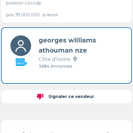
position cocody 

prix 39.000.000  à revoir
georges williams
athouman nze
Côte d'Ivoire
3984 Annonces
thumb_down
Signaler ce vendeur