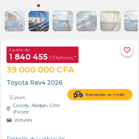
favorite_border
A partir de
1 840 455
CFA/mois *
39 000 000 CFA
Toyota Rav4 2026
Demander un crédit
12 jours
Cocody, Abidjan, Côte
d'Ivoire
Voitures