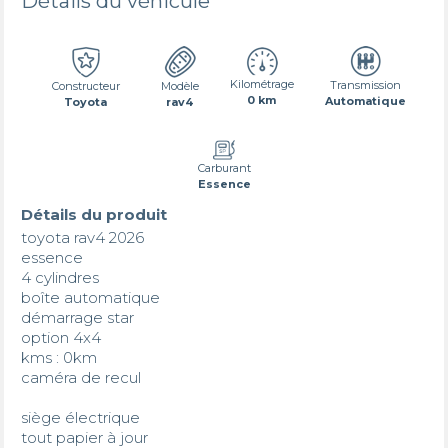
Détails du véhicule
Kilométrage
Transmission
Constructeur
Modèle
0 km
Automatique
Toyota
rav4
Carburant
Essence
Détails du produit
toyota rav4 2026

essence 

4 cylindres 

boîte automatique 

démarrage star 

option 4x4

kms : 0km 

caméra de recul 

siège électrique 

tout papier à jour 
