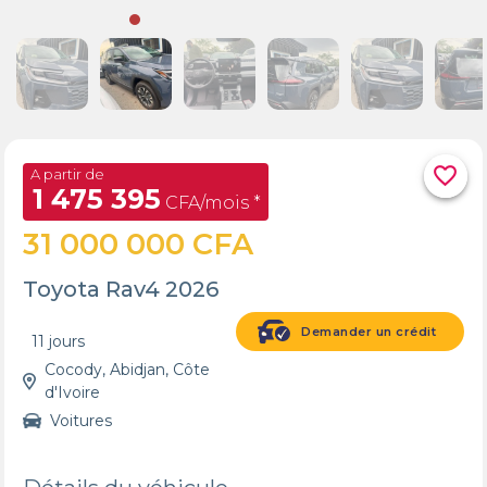
favorite_border
A partir de
1 475 395
CFA/mois *
31 000 000 CFA
Toyota Rav4 2026
Demander un crédit
11 jours
Cocody, Abidjan, Côte
d'Ivoire
Voitures