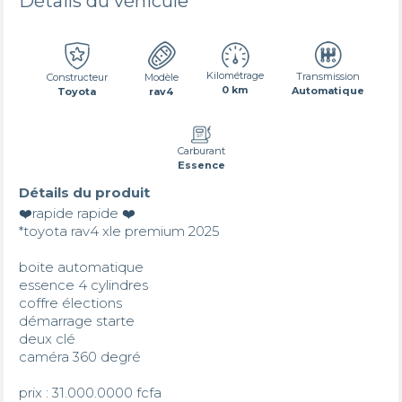
Détails du véhicule
Kilométrage
Transmission
Constructeur
Modèle
0 km
Automatique
Toyota
rav4
Carburant
Essence
Détails du produit
❤️rapide rapide ❤️

*toyota rav4 xle premium 2025 

boite automatique 

essence 4 cylindres 

coffre élections 

démarrage starte

deux clé 

caméra 360 degré 

prix : 31.000.0000 fcfa